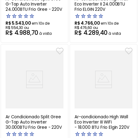
G-Top Auto Inverter
Eco Inverter II 24.000BTU
24.000BTU Frio Gree - 220V
Frio ELGIN 220V
☆
☆
☆
☆
☆
☆
☆
☆
☆
☆
R$
5
.
543
,
00
R$
4
.
766
,
00
em
10
x de
em
10
x de
R$
554
,
30
ou
R$
476
,
60
ou
R$
4
.
988
,
70
R$
4
.
289
,
40
à vista
à vista
Ar Condicionado Split Gree
Ar-condicionado High Wall
G-Top Auto Inverter
Eco Inverter III WiFi
30.000BTU Frio Gree - 220V
- 18.000 BTU Frio Elgin 220V
☆
☆
☆
☆
☆
☆
☆
☆
☆
☆