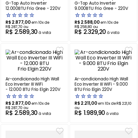
G-Top Auto Inverter
G-Top Auto Inverter
12.000BTU Frio Gree - 220V
9.000BTU Frio Gree - 220V
Balanças
9
º
☆
☆
☆
☆
☆
☆
☆
☆
☆
☆
Ar Condicionado
10
º
R$
2
.
877
,
00
R$
2
.
588
,
00
em
10
x de
em
10
x de
R$
287
,
70
ou
R$
258
,
80
ou
R$
2
.
589
,
30
R$
2
.
329
,
20
à vista
à vista
Ar-condicionado High Wall
Ar-condicionado High Wall
Eco Inverter III WiFi
Eco Inverter III WiFi - 9.000
- 12.000 BTU Frio Elgin 220V
BTU Frio Elgin 220V
☆
☆
☆
☆
☆
☆
☆
☆
☆
☆
R$
2
.
877
,
00
R$
2
.
211
,
00
em
10
x de
em
10
x de
R$
221
,
10
R$
287
,
70
ou
ou
R$
2
.
589
,
30
R$
1
.
989
,
90
à vista
à vista