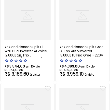
Ar Condicionado Split Hi-
Ar Condicionado Split Gree
Wall Dual Inverter AI Voice,
G-Top Auto Inverter
12.000Btus, Frio
18.000BTU Frio Gree - 220V
LG 220V. (S3-Q12JA31L)
☆
☆
☆
☆
☆
☆
☆
☆
☆
☆
R$
3
.
544
,
00
R$
4
.
399
,
00
em
10
x de
em
10
x de
R$
354
,
40
ou
R$
439
,
90
ou
R$
3
.
189
,
60
R$
3
.
959
,
10
à vista
à vista