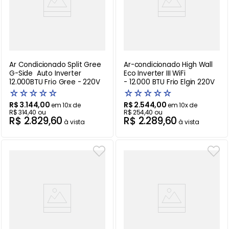
Ar Condicionado Split Gree
Ar-condicionado High Wall
G-Side Auto Inverter
Eco Inverter III WiFi
12.000BTU Frio Gree - 220V
- 12.000 BTU Frio Elgin 220V
☆
☆
☆
☆
☆
☆
☆
☆
☆
☆
R$
3
.
144
,
00
R$
2
.
544
,
00
em
10
x de
em
10
x de
R$
314
,
40
ou
R$
254
,
40
ou
R$
2
.
829
,
60
R$
2
.
289
,
60
à vista
à vista