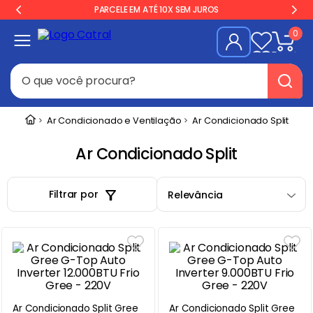
PARCELE EM ATÉ 10X SEM JUROS
0
O que você procura?
Termos mais buscados
Ar Condicionado e Ventilação
Ar Condicionado Split
Freezer
1
º
Ar Condicionado Split
Geladeira
2
º
Balança
3
º
Filtrar por
Relevância
Forno
4
º
Fogão Industrial
5
º
Gelopar
6
º
Cervejeira
7
º
Ar Condicionado Split Gree
Ar Condicionado Split Gree
Fritadeira
8
º