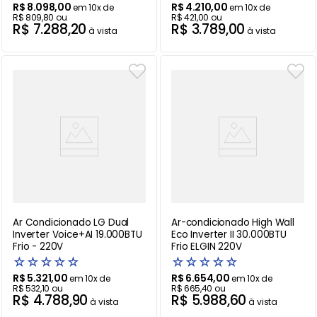
R$
8
.
098
,
00
R$
4
.
210
,
00
em
10
x de
em
10
x de
R$
809
,
80
ou
R$
421
,
00
ou
R$
7
.
288
,
20
R$
3
.
789
,
00
à vista
à vista
Ar Condicionado LG Dual
Ar-condicionado High Wall
Inverter Voice+AI 19.000BTU
Eco Inverter II 30.000BTU
Frio - 220V
Frio ELGIN 220V
☆
☆
☆
☆
☆
☆
☆
☆
☆
☆
R$
5
.
321
,
00
R$
6
.
654
,
00
em
10
x de
em
10
x de
R$
532
,
10
ou
R$
665
,
40
ou
R$
4
.
788
,
90
R$
5
.
988
,
60
à vista
à vista