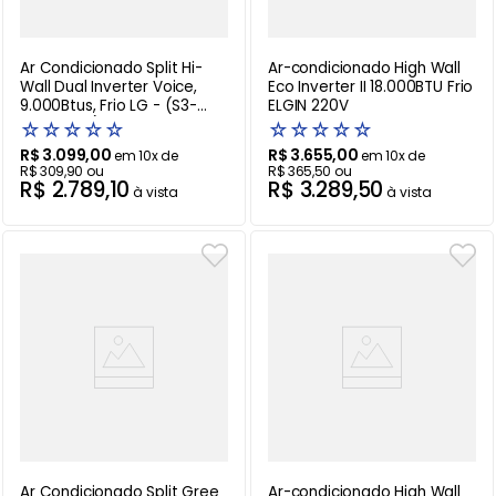
Ar Condicionado Split Hi-
Ar-condicionado High Wall
Wall Dual Inverter Voice,
Eco Inverter II 18.000BTU Frio
9.000Btus, Frio LG - (S3-
ELGIN 220V
Q09AA31A) - 220V
☆
☆
☆
☆
☆
☆
☆
☆
☆
☆
R$
3
.
099
,
00
R$
3
.
655
,
00
em
10
x de
em
10
x de
R$
309
,
90
ou
R$
365
,
50
ou
R$
2
.
789
,
10
R$
3
.
289
,
50
à vista
à vista
Ar Condicionado Split Gree
Ar-condicionado High Wall