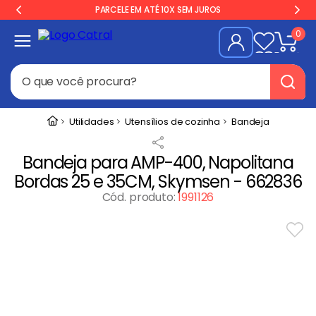
PARCELE EM ATÉ 10X SEM JUROS
0
O que você procura?
Termos mais buscados
Utilidades
Utensílios de cozinha
Bandeja
Freezer
1
º
Bandeja para AMP-400, Napolitana
Geladeira
2
º
Bordas 25 e 35CM, Skymsen - 662836
Balança
3
º
Cód. produto
:
1991126
Forno
4
º
Fogão Industrial
5
º
Gelopar
6
º
Cervejeira
7
º
Fritadeira
8
º