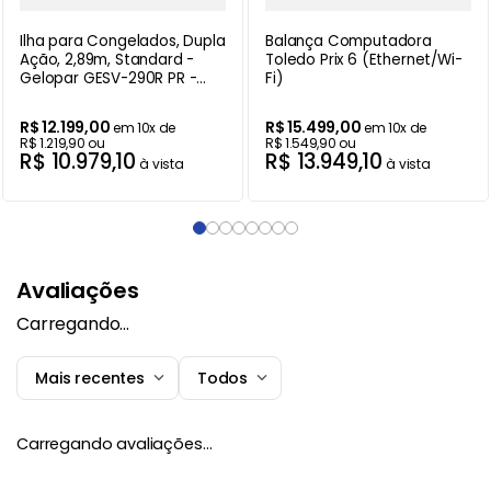
Ilha para Congelados, Dupla
Balança Computadora
Ação, 2,89m, Standard -
Toledo Prix 6 (Ethernet/Wi-
Gelopar GESV-290R PR -
Fi)
220V
R$
12
.
199
,
00
R$
15
.
499
,
00
em
10
x de
em
10
x de
R$
1
.
219
,
90
ou
R$
1
.
549
,
90
ou
R$
10
.
979
,
10
R$
13
.
949
,
10
à vista
à vista
Avaliações
Carregando…
Mais recentes
Todos
Carregando avaliações…