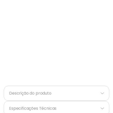
Balanças
9
º
Fogão
10
º
Descrição do produto
+
Especificações Técnicas
+