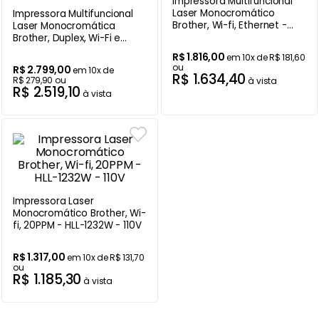
Impressora Multifuncional
Laser Monocromático
Impressora Multifuncional
Ar Condicionado
9
º
Brother, Wi-fi, Ethernet -
Laser Monocromática
DCPL-1632W - 110V
Brother, Duplex, Wi-Fi e
Balanças
10
º
Ethernet - DCP-L2540DW -
R$
1
.
816
,
00
em
10
x de
R$
181
,
60
110V
ou
R$
2
.
799
,
00
em
10
x de
R$
1
.
634
,
40
R$
279
,
90
ou
à vista
R$
2
.
519
,
10
à vista
Impressora Laser
Monocromático Brother, Wi-
fi, 20PPM - HLL-1232W - 110V
R$
1
.
317
,
00
em
10
x de
R$
131
,
70
ou
R$
1
.
185
,
30
à vista