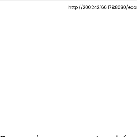
http://200.242.166.179:8080/e