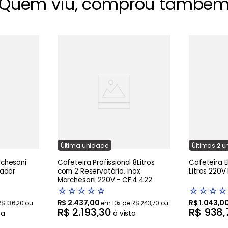
Quem viu, comprou també
Última
unidade
Última
s
2
un
rchesoni
Cafeteira Profissional 8Litros
Cafeteira E
gador
com 2 Reservatório, Inox
Litros 220V
Marchesoni 220V - CF.4.422
☆
☆
☆
☆
☆
☆
☆
☆
☆
R$
2
.
437
,
00
R$
1
.
043
,
0
R$
136
,
20
ou
em
10
x de
R$
243
,
70
ou
R$
2
.
193
,
30
R$
938
,
ta
à vista