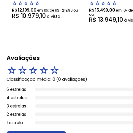
☆
☆
☆
☆
☆
☆
☆
☆
☆
☆
R$
12
.
199
,
00
R$
15
.
499
,
00
em
10
x de
R$
1
.
219
,
90
ou
em
10
x d
R$
10
.
979
,
10
ou
à vista
R$
13
.
949
,
10
à vi
Avaliações
☆
☆
☆
☆
☆
Classificação média: 0
(0 avaliações)
5 estrelas
4 estrelas
3 estrelas
2 estrelas
1 estrela