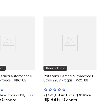
m
C
I
id.
Última
s
2
unid.
létrica Automática 8
Cafeteira Elétrica Automática 6
 Progás - PRC-08
Litros 220V Progás - PRC-06
☆
☆
☆
☆
☆
☆
0
R$
939
,
00
em
10
x de
R$
104
,
30
ou
em
10
x de
R$
93
,
90
ou
70
R$
845
,
10
à vista
à vista