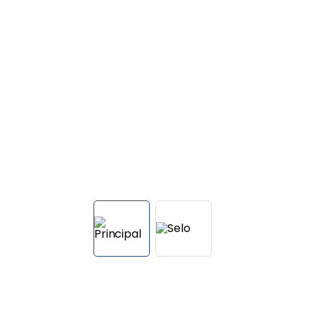
Balanças
9
º
Fogão
10
º