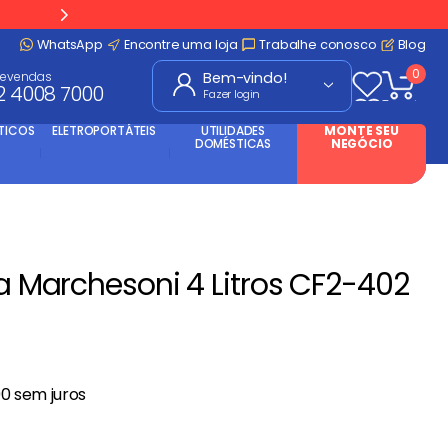
WhatsApp
Encontre uma loja
Trabalhe conosco
Blog
0
levendas
2 4008 7000
Fazer login
TICOS
ELETROPORTÁTEIS
UTILIDADES
MONTE SEU
DOMÉSTICAS
NEGÓCIO
ca Marchesoni 4 Litros CF2-402
90
sem juros