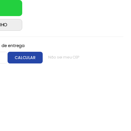
NHO
o de entrega
CEP
CALCULAR
Não sei meu CEP