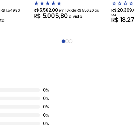
Artificial 
★
★
★
★
★
☆
☆
☆
☆
R$
5
.
562
,
00
R$
20
.
309
,
e
R$
1
.
549
,
90
em
10
x de
R$
556
,
20
ou
R$
5
.
005
,
80
ou
à vista
R$
18
.
2
sta
0%
0%
0%
0%
0%