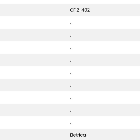
CF.2-402
lagem: 36 x 36 x 54 cm.
.
.
.
.
.
.
.
.
.
Eletrica