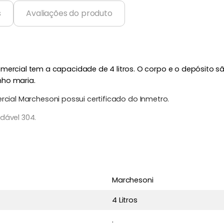
s
Avaliações do produto
ercial tem a capacidade de 4 litros. O corpo e o depósito são
nho maria.
cial Marchesoni possui certificado do Inmetro.
dável 304.
º.
Marchesoni
 pousadas e serviços de alimentação em geral.
4 Litros
.