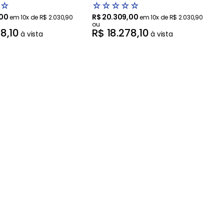
AIDD - WK17BS6A
Artificial AIDD - WK17VS6A -220V
☆
☆
☆
☆
☆
☆
00
R$
20
.
309
,
00
em
10
x de
R$
2
.
030
,
90
em
10
x de
R$
2
.
030
,
90
ou
78
,
10
R$
18
.
278
,
10
à vista
à vista