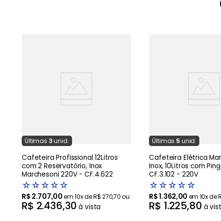
Última
s
3
unid.
Última
s
5
unid.
Cafeteira Profissional 12Litros
Cafeteira Elétrica Ma
com 2 Reservatório, Inox
Inox, 10Litros com Pin
Marchesoni 220V - CF.4.622
CF.3.102 - 220V
☆
☆
☆
☆
☆
☆
☆
☆
☆
☆
R$
2
.
707
,
00
R$
1
.
362
,
00
em
10
x de
R$
270
,
70
ou
em
10
x de
R$
2
.
436
,
30
R$
1
.
225
,
80
à vista
à vis