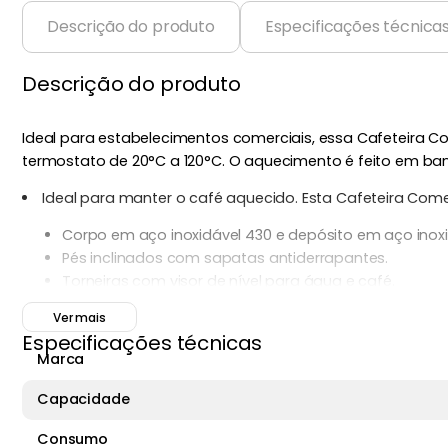
Descrição do produto
Especificações técnica
Descrição do produto
Ideal para estabelecimentos comerciais, essa Cafeteira Com
termostato de 20°C a 120°C. O aquecimento é feito em ba
Ideal para manter o café aquecido. Esta Cafeteira Comer
Corpo em aço inoxidável 430 e depósito em aço inoxi
Pés inclinados com sapatas antiderrapantes.
Torneiras com visor de nível para água e café.
Resistência tubular e termostato regulável de 20º a 120
Ver mais
Aquecimento em banho-maria.
Especificações técnicas
Acompanha vareta para limpeza das torneiras.
Marca
Ideal para manter o café aquecido.
Indicada para bares, padarias, restaurantes, hotéis,
Capacidade
Certificado pelo Inmetro.
Consumo
Capacidade: 4 litros.