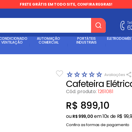
FRETE GRÁTIS EM TODO SITE, CONFIRA REGRAS!
Te
6
dos
 CONDICIONADO
AUTOMAÇÃO
PORTÁTEIS
ELETRODOMÉS
E VENTILAÇÃO
COMERCIAL
INDUSTRIAIS
☆
☆
☆
☆
☆
Cafeteira Elétri
Cód. produto
:
1261081
R$
899
,
10
ou
em
10
x de
R$
99
,
R$
999
,
00
Confira as formas de pagamento