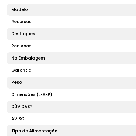
Consumo: 1300W / 1,30 w/h.
Modelo
Alimentação: 220V.
Dimensões (C x L x A): Produto: 28 x 36 x 53 cm. Emba
Recursos:
Peso líquido: 4,4 kg.
Peso bruto: 5,4 kg.
Destaques:
Recursos
Na Embalagem
Garantia
Peso
Dimensões (LxAxP)
DÚVIDAS?
AVISO
Tipo de Alimentação