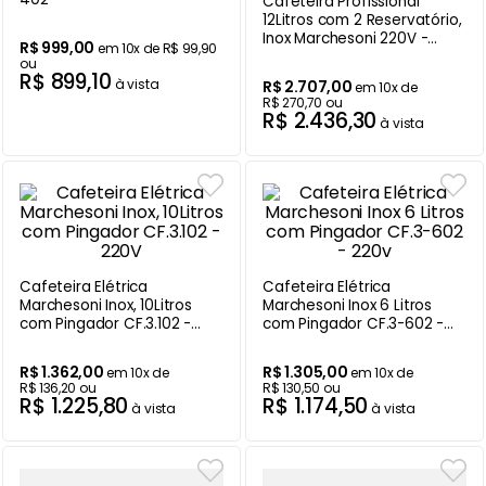
Cafeteira Profissional
12Litros com 2 Reservatório,
Balanças
9
º
Inox Marchesoni 220V -
R$
999
,
00
em
10
x de
R$
99
,
90
CF.4.622
ou
Ar Condicionado
10
º
R$
899
,
10
à vista
R$
2
.
707
,
00
em
10
x de
R$
270
,
70
ou
R$
2
.
436
,
30
à vista
Cafeteira Elétrica
Cafeteira Elétrica
Marchesoni Inox, 10Litros
Marchesoni Inox 6 Litros
com Pingador CF.3.102 -
com Pingador CF.3-602 -
220V
220v
R$
1
.
362
,
00
R$
1
.
305
,
00
em
10
x de
em
10
x de
R$
136
,
20
ou
R$
130
,
50
ou
R$
1
.
225
,
80
R$
1
.
174
,
50
à vista
à vista