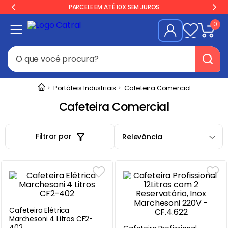
PARCELE EM ATÉ 10X SEM JUROS
0
O que você procura?
Termos mais buscados
Portáteis Industriais
Cafeteira Comercial
Freezer
1
º
Cafeteira Comercial
Geladeira
2
º
Filtrar por
Relevância
Balança
3
º
Forno
4
º
Fogão Industrial
5
º
Gelopar
6
º
Cervejeira
7
º
Cafeteira Elétrica
Marchesoni 4 Litros CF2-
Fritadeira
8
º
402