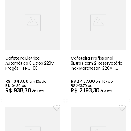
Cafeteira Elétrica
Cafeteira Profissional
Automática 8 Litros 220V
8Litros com 2 Reservatório,
Progás - PRC-08
Inox Marchesoni 220V -
CF.4.422
R$
1
.
043
,
00
R$
2
.
437
,
00
em
10
x de
em
10
x de
R$
104
,
30
ou
R$
243
,
70
ou
R$
938
,
70
R$
2
.
193
,
30
à vista
à vista