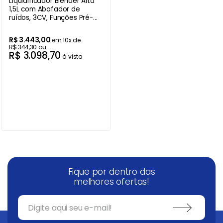
Liquidificador Blender Alta
1,5L com Abafador de
Balanças
9
º
ruídos, 3CV, Funções Pré-
Programadas, Skymsen -
Ar Condicionado
10
º
220V
R$
3
.
443
,
00
em
10
x de
R$
344
,
30
ou
R$
3
.
098
,
70
à vista
Fique por dentro das
melhores ofertas!