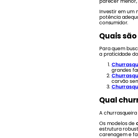
parecer menor, 
Investir em um m
potência adequa
consumidor.
Quais são
Para quem busca 
a praticidade do
Churrasque
grandes fam
Churrasque
carvão se
Churrasque
Qual churr
A churrasqueira
Os modelos de
estrutura robust
carenagem e faci