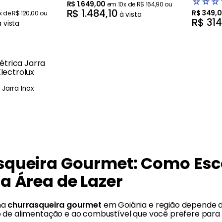
☆
☆
☆
R$
1
.
649
,
00
em
10
x de
R$
164
,
90
ou
R$
1
.
484
,
10
R$
349
,
0
x de
R$
120
,
00
ou
à vista
R$
31
à vista
 Jarra Inox
queira Gourmet: Como Esc
a Área de Lazer
ma
churrasqueira gourmet
em Goiânia e região depende d
 de alimentação e ao combustível que você prefere para