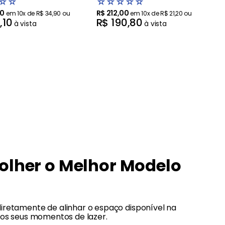
☆
☆
☆
☆
☆
☆
☆
0
R$
212
,
00
em
10
x de
R$
34
,
90
ou
em
10
x de
R$
21
,
20
ou
4
,
10
R$
190
,
80
à vista
à vista
olher o Melhor Modelo
iretamente de alinhar o espaço disponível na
 os seus momentos de lazer.