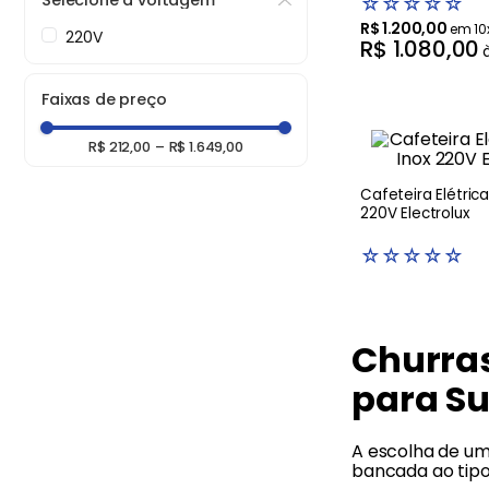
Selecione a voltagem
☆
☆
☆
☆
☆
Balanças
9
º
R$
1
.
200
,
00
em
10
220V
Fogão
10
º
R$
1
.
080
,
00
Faixas de preço
R$ 212,00
–
R$ 1.649,00
Cafeteira Elétrica
220V Electrolux
☆
☆
☆
☆
☆
Churras
para Su
A escolha de u
bancada ao tipo