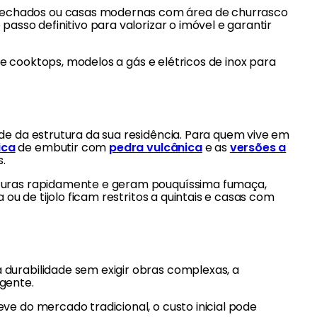
fechados ou casas modernas com área de churrasco
asso definitivo para valorizar o imóvel e garantir
de cooktops, modelos a gás e elétricos de inox para
de da estrutura da sua residência. Para quem vive em
ica
de embutir com
pedra vulcânica
e as
versões a
.
aturas rapidamente e geram pouquíssima fumaça,
 ou de tijolo ficam restritos a quintais e casas com
durabilidade sem exigir obras complexas, a
gente.
eve do mercado tradicional, o custo inicial pode