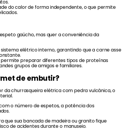
tos.
ade do calor de forma independente, o que permite
licados.
 espeto gaúcho, mas quer a conveniência da
stema elétrico interno, garantindo que a carne asse
onstante.
 permite preparar diferentes tipos de proteínas
ndes grupos de amigos e familiares.
rmet de embutir?
or da churrasqueira elétrica com pedra vulcânica, o
erial.
com o número de espetos, a potência dos
ados.
ra que sua bancada de madeira ou granito fique
risco de acidentes durante o manuseio.