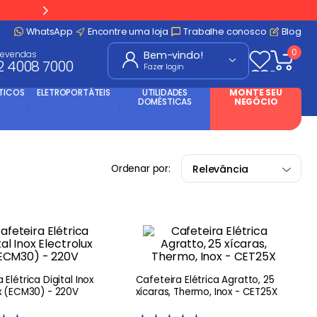
WhatsApp
Encontre uma loja
Trabalhe conosco
Blog
0
levendas
2 4008 7000
Fazer login
TICOS
ELETROPORTÁTEIS
UTILIDADES
MONTE SEU
DOMÉSTICAS
NEGÓCIO
Relevância
 Elétrica Digital Inox
Cafeteira Elétrica Agratto, 25
ux (ECM30) - 220V
xícaras, Thermo, Inox - CET25X