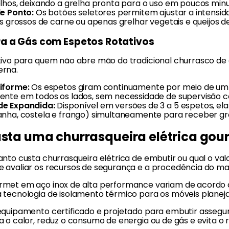
lhos, deixando a grelha pronta para o uso em poucos minu
e Ponto:
Os botões seletores permitem ajustar a intensid
s grossos de carne ou apenas grelhar vegetais e queijos de
a a Gás com Espetos Rotativos
tivo para quem não abre mão do tradicional churrasco de
erna.
iforme:
Os espetos giram continuamente por meio de um si
nte em todos os lados, sem necessidade de supervisão c
e Expandida:
Disponível em versões de 3 a 5 espetos, ela
nha, costela e frango) simultaneamente para receber gra
sta uma churrasqueira elétrica gou
nto custa churrasqueira elétrica de embutir ou qual o val
 avaliar os recursos de segurança e a procedência do mat
met em aço inox de alta performance variam de acordo 
 tecnologia de isolamento térmico para os móveis planej
equipamento certificado e projetado para embutir assegu
 o calor, reduz o consumo de energia ou de gás e evita o 