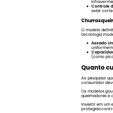
infraverme
Controle d
selar corte
Churrasqueir
O modelo defini
tecnologia mod
Assado Un
uniformeme
Capacidad
(como pica
Quanto cu
Ao pesquisar qua
consumidor deve
Os modelos gour
queimadores e a
Investir em um 
protegida contra