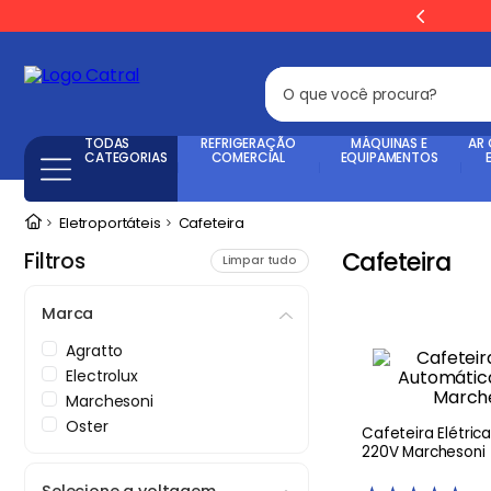
O que você procura?
Termos mais busca
TODAS
REFRIGERAÇÃO
MÁQUINAS E
AR
CATEGORIAS
COMERCIAL
EQUIPAMENTOS
Freezer
1
º
Eletroportáteis
Cafeteira
Geladeira
2
º
Cafeteira
Filtros
Balança
Limpar tudo
3
º
Fogão Industrial
4
º
Marca
Forno
5
º
Agratto
Electrolux
Cervejeira
6
º
Marchesoni
Gelopar
7
º
Oster
Cafeteira Elétric
220V Marchesoni
Fritadeira
8
º