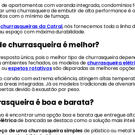
 de apartamentos com varanda integrada, condomínios 
lar uma churrasqueira de embutir de alta performance é o p
itos com o mínimo de fumaça.
e
churrasqueiras da Catral
, nós fornecemos toda a linha 
eu espaço com máxima durabilidade.
 de churrasqueira é melhor?
resposta única, pois o melhor tipo de churrasqueira depen
 ambientes fechados, os modelos de
churrasqueira elétr
 ou
espetos rotativos
são disparadas as melhores opções
 o carvão com extrema eficiência, atingem altas temper
a áreas integradas. Já os modelos tradicionais de alvenaria
ertas devido à exaustão por peso.
rasqueira é boa e barata?
vo é encontrar uma opção boa e barata que entregue alta 
létrica
de bancada se destaca como a solução mais inteli
eço de uma churrasqueira simples
de plástico ou metal l