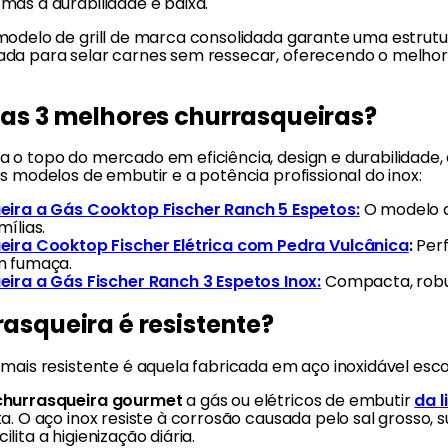
mas a durabilidade é baixa.
odelo de grill de marca consolidada garante uma estrutura
da para selar carnes sem ressecar, oferecendo o melhor 
 as 3 melhores churrasqueiras?
o topo do mercado em eficiência, design e durabilidade, a
s modelos de embutir e a potência profissional do inox:
ira a Gás Cooktop Fischer Ranch 5 Espetos:
O modelo d
ílias.
ira Cooktop Fischer Elétrica com Pedra Vulcânica
:
Perf
m fumaça.
ira a Gás Fischer Ranch 3 Espetos Inox:
Compacta, robus
asqueira é resistente?
 mais resistente é aquela fabricada em aço inoxidável es
churrasqueira gourmet
a gás ou elétricos de embutir
da l
a. O aço inox resiste à corrosão causada pelo sal grosso,
lita a higienização diária.