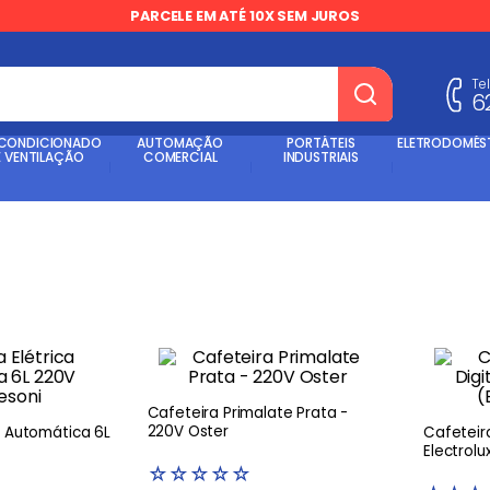
PARCELE EM ATÉ 10X SEM JUROS
Te
6
dos
 CONDICIONADO
AUTOMAÇÃO
PORTÁTEIS
ELETRODOMÉS
E VENTILAÇÃO
COMERCIAL
INDUSTRIAIS
Cafeteira Primalate Prata -
220V Oster
a Automática 6L
Cafeteira
Electrol
☆
☆
☆
☆
☆