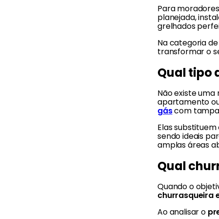
Para moradores
planejada, insta
grelhados perfe
Na categoria d
transformar o s
Qual tipo
Não existe uma 
apartamento ou
gás
com tampa
Elas substituem
sendo ideais par
amplas áreas ab
Qual chur
Quando o objeti
churrasqueira e
Ao analisar o
pr