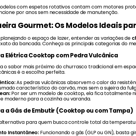
modelos com espetos rotativos contam com motores prot
ncione por anos sem necessidade de manutenção.
eira Gourmet: Os Modelos Ideais par
planejando o espaço de lazer, entender as variações de
c
t exato da bancada. Conheça as principais categorias do m
a Elétrica Cooktop com Pedra Vulcânica
 o sabor mais próximo do churrasco tradicional em espa
ânicas é a escolha perfeita.
ntico:
As pedras vulcânicas absorvem o calor da resistê
umado característico do carvão, mas sem a sujeira da fuli
lean:
Por ser um modelo de cooktop, ela fica totalmente n
o e moderno para a cozinha ou varanda.
ra a Gás de Embutir (Cooktop ou com Tampa)
lternativa para quem busca controle total da temperatur
to Instantâneo:
Funcionando a gás (GLP ou GN), basta g