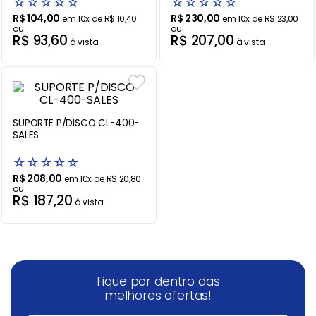
☆
☆
☆
☆
☆
☆
☆
☆
☆
☆
R$
104
,
00
R$
230
,
00
em
10
x de
R$
10
,
40
em
10
x de
R$
23
,
00
Balanças
9
º
ou
ou
R$
93
,
60
R$
207
,
00
à vista
à vista
Fogão
10
º
SUPORTE P/DISCO CL-400-
SALES
☆
☆
☆
☆
☆
R$
208
,
00
em
10
x de
R$
20
,
80
ou
R$
187
,
20
à vista
Fique por dentro das
melhores ofertas!