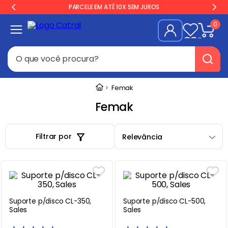
PARCELE EM ATÉ 10X SEM JUROS
0
O que você procura?
Termos mais buscados
Femak
Freezer
1
º
Femak
Geladeira
2
º
Filtrar por
Relevância
Balança
3
º
Forno
4
º
Fogão Industrial
5
º
Gelopar
6
º
Suporte p/disco CL-350,
Suporte p/disco CL-500,
Cervejeira
7
º
Sales
Sales
Fritadeira
8
º