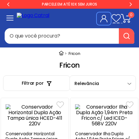
PARCELE EM ATÉ 10X SEM JUROS
0
O que você procura?
Termos mais buscados
Fricon
Geladeira
1
º
Fricon
Freezer
2
º
Filtrar por
Relevância
Balança
3
º
Forno
4
º
Fogão Industrial
5
º
Gelopar
6
º
Cervejeira
7
º
Conservador Horizontal
Conservador Ilha Dupla
Fritadeira
8
º