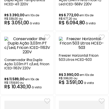
Dupla Ação Tampa única
Ação 1,94m Preta Fricon c/
HCED-411 220V
Led ICED-568V 220V
Ar Condicionado
9
º
R$
3
.
390
,
00
R$
6
.
772
,
00
em
10
x de
em
10
x de
Balanças
10
º
R$
339
,
00
ou
R$
677
,
20
ou
R$
3
.
051
,
00
R$
6
.
094
,
80
à vista
à vista
Freezer Horizontal Fricon
503 Litros HCED-503
Conservador Ilha Dupla
Ação 3,03m PT c/Led, Fricon
ICED-1163V 220V
R$
3
.
990
,
00
em
10
x de
R$
399
,
00
ou
R$
11
.
589
,
00
em
10
x de
R$
3
.
591
,
00
R$
1
.
158
,
90
ou
à vista
R$
10
.
430
,
10
à vista