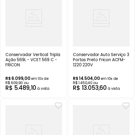
Conservador Vertical Tripla
Conservador Auto Serviço 3
Ação 569L - VCET 569 C -
Portas Preto Fricon ACFM-
FRICON
1220 220V
R$
6
.
099
,
00
R$
14
.
504
,
00
em
10
x de
em
10
x de
R$
609
,
90
ou
R$
1
.
450
,
40
ou
R$
5
.
489
,
10
R$
13
.
053
,
60
à vista
à vista