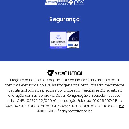
Segurança
Preços e condições de pagamento válidos exclusivamente para
compras efetuadas no site. As imagens dos produtos são meramente
ilustrativas.Todos os preços e condições comerciais estão sujeitos a
alteração sem aviso prévio. Catral Refrigeração e Eletrodomésticos
Ltda. | CNPJ: 02.375.921/0001-64 | Inscrição Estadual: 10.025.007-6 Rua
246, n.450, Setor Coimbra - CEP: 74535-170 - Goiania-GO - Telefone:
62
4008-7000
/
sac@catral.com.br