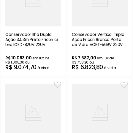
Conservador Ilha Dupla
Consevador Vertical Tripla
Ação 3,03m Preta Fricon c/
Ação Fricon Branco Porta
Led ICED-820V 220V
de Vidro VCET-569V 220V
R$
10
.
083
,
00
R$
7
.
582
,
00
em
10
x de
em
10
x de
R$
1
.
008
,
30
ou
R$
758
,
20
ou
R$
9
.
074
,
70
R$
6
.
823
,
80
à vista
à vista