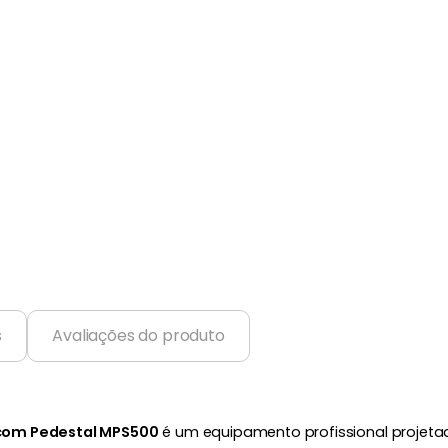
s
Avaliações do produto
com Pedestal MPS500
é um equipamento profissional projeta