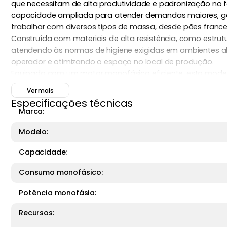
que necessitam de alta produtividade e padronização no 
capacidade ampliada para atender demandas maiores, gar
trabalhar com diversos tipos de massa, desde pães fran
Construída com materiais de alta resistência, como estr
atendendo às normas de higiene exigidas em ambientes ali
operador e otimizando o espaço no local de produção.
Equipada com um motor monofásico eficiente, esta modela
que priorizam produtividade e qualidade. Seu design robu
Ver mais
padrão profissional dos produtos.
Especificações técnicas
A
Modeladora de Pão G-Paniz MPS500
é a escolha ideal 
Marca:
Precisão e uniformidade
na modelagem de pães e 
Modelo:
Durabilidade e fácil manutenção
com materiais resi
Produtividade elevada
com ergonomia e eficiência e
Capacidade:
Perfeita para elevar o padrão de produção em padarias e 
Consumo monofásico:
Potência monofásia:
Recursos: