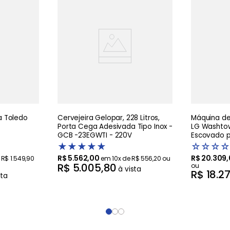
 Toledo
Cervejeira Gelopar, 228 Litros,
Máquina de 
Porta Cega Adesivada Tipo Inox -
LG Washtow
GCB -23EGWTI - 220V
Escovado pr
Artificial 
★
★
★
★
★
☆
☆
☆
☆
R$
5
.
562
,
00
R$
20
.
309
,
e
R$
1
.
549
,
90
em
10
x de
R$
556
,
20
ou
R$
5
.
005
,
80
ou
à vista
R$
18
.
2
sta