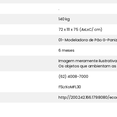
.
140 kg
72 x 111 x 75 (AxLxC/ cm)
01- Modeladora de Pão G-Pani
6 meses
Imagem meramente ilustrativa
Os objetos que ambientam as
(62) 4008-7000
f5LrXoMFL30
http://200.242.166.179:8080/e