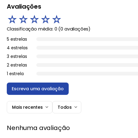
Avaliações
☆
☆
☆
☆
☆
Classificação média: 0
(0 avaliações)
5 estrelas
4 estrelas
3 estrelas
2 estrelas
1 estrela
Escreva uma avaliação
Mais recentes
Todos
Adicionar avaliação
Nenhuma avaliação
Título