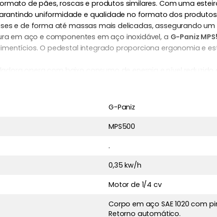
formato de pães, roscas e produtos similares. Com uma estei
antindo uniformidade e qualidade no formato dos produtos. 
ceses e de forma até massas mais delicadas, assegurando um
utura em aço e componentes em aço inoxidável, a
G-Paniz MPS
mentícios. O pedestal integrado proporciona ergonomia e esta
dora opera com baixo consumo de energia e nível reduzido d
sto e funcional a torna perfeita para padarias que desejam 
para quem busca:
G-Paniz
massas;
MPS500
stentes;
nergética.
.
confeitarias, garantindo produtos bem acabados e atraentes p
0,35 kw/h
Motor de 1/4 cv
Corpo em aço SAE 1020 com pin
Retorno automático.