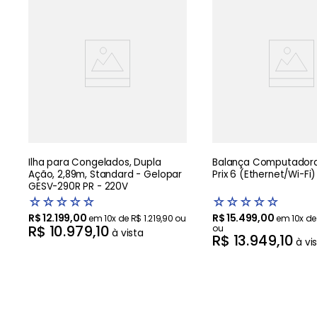
Ilha para Congelados, Dupla
Balança Computadora
Ação, 2,89m, Standard - Gelopar
Prix 6 (Ethernet/Wi-Fi)
GESV-290R PR - 220V
☆
☆
☆
☆
☆
☆
☆
☆
☆
☆
R$
12
.
199
,
00
R$
15
.
499
,
00
em
10
x de
R$
1
.
219
,
90
ou
em
10
x d
R$
10
.
979
,
10
ou
à vista
R$
13
.
949
,
10
à vi