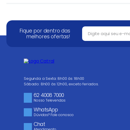
★
★
★
★
★
Avalie o produto de 1 a 5 estrelas
Seu nome
Fique por dentro das
melhores ofertas!
Endereço de email
Escreva uma avaliação
Segunda a Sexta: 8h00 às 18h00
Sábado: 8h00 às 12h00, exceto feriados.
62 4008 7000
Nosso Televendas
WhatsApp
Dúvidas? Fale conosco
ENVIAR AVALIAÇÃO
Chat
Atendimento