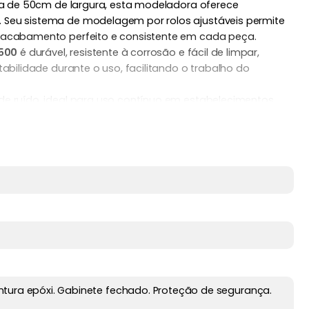
ra de 50cm de largura, esta modeladora oferece
Seu sistema de modelagem por rolos ajustáveis permite
 acabamento perfeito e consistente em cada peça.
500
é durável, resistente à corrosão e fácil de limpar,
bilidade durante o uso, facilitando o trabalho do
e ruído, ideal para uso contínuo em estabelecimentos
agilizar o processo de modelagem sem comprometer o
ara os clientes.
tura epóxi. Gabinete fechado. Proteção de segurança.