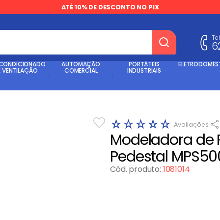
ATÉ 10% DE DESCONTO NO PIX
Te
6
dos
 CONDICIONADO
AUTOMAÇÃO
PORTÁTEIS
ELETRODOMÉS
E VENTILAÇÃO
COMERCIAL
INDUSTRIAIS
☆
☆
☆
☆
☆
Modeladora de
Pedestal MPS50
Cód. produto
:
1081014