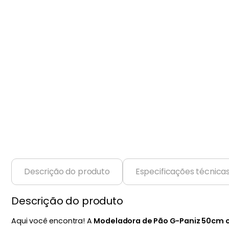
Balanças
9
º
Fogão
10
º
Descrição do produto
Especificações técnica
Descrição do produto
Aqui você encontra! A
Modeladora de Pão G-Paniz 50cm 