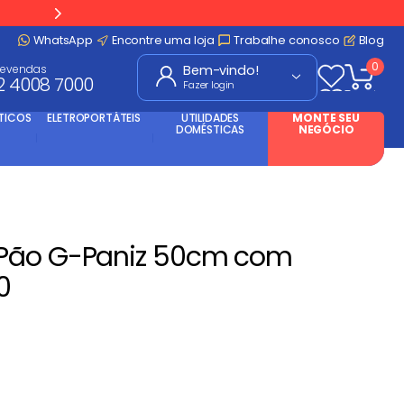
WhatsApp
Encontre uma loja
Trabalhe conosco
Blog
0
levendas
2 4008 7000
Fazer login
TICOS
ELETROPORTÁTEIS
UTILIDADES
MONTE SEU
DOMÉSTICAS
NEGÓCIO
 Pão G-Paniz 50cm com
0