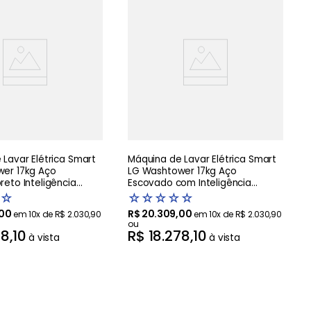
Lavar Elétrica Smart
Máquina de Lavar Elétrica Smart
er 17kg Aço
LG Washtower 17kg Aço
eto Inteligência
Escovado com Inteligência
AIDD - WK17BS6A
Artificial AIDD - WK17VS6A -220V
☆
☆
☆
☆
☆
☆
00
R$
20
.
309
,
00
em
10
x de
R$
2
.
030
,
90
em
10
x de
R$
2
.
030
,
90
ou
78
,
10
R$
18
.
278
,
10
à vista
à vista