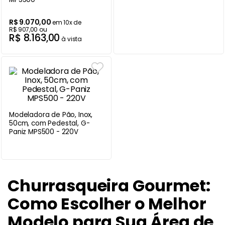
Balanças
9
º
R$
9
.
070
,
00
em
10
x de
R$
907
,
00
ou
Ar Condicionado
10
º
R$
8
.
163
,
00
à vista
Modeladora de Pão, Inox,
50cm, com Pedestal, G-
Paniz MPS500 - 220V
Churrasqueira Gourmet:
Como Escolher o Melhor
Modelo para Sua Área de