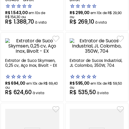
☆
☆
☆
☆
☆
☆
☆
☆
☆
☆
Ar Condicionado
9
º
R$
1
.
543
,
00
R$
299
,
00
em
10
x de
em
10
x de
R$
29
,
90
R$
154
,
30
ou
ou
Mesa
10
º
R$
1
.
388
,
70
R$
269
,
10
à vista
à vista
Extrator de Suco Skymsen,
Extrator de Sucos Industrial,
0,25 cv, Aço Inox, Bivolt - EX
JL Colombo, 350W, 704
☆
☆
☆
☆
☆
☆
☆
☆
☆
☆
R$
694
,
00
R$
595
,
00
em
10
x de
R$
69
,
40
em
10
x de
R$
59
,
50
ou
ou
R$
624
,
60
R$
535
,
50
à vista
à vista