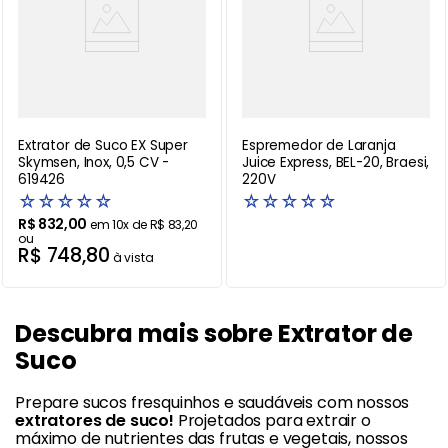
Extrator de Suco EX Super
Espremedor de Laranja
Skymsen, Inox, 0,5 CV -
Juice Express, BEL-20, Braesi,
619426
220V
☆
☆
☆
☆
☆
☆
☆
☆
☆
☆
R$
832
,
00
em
10
x de
R$
83
,
20
ou
R$
748
,
80
à vista
Descubra mais sobre Extrator de
Suco
Prepare sucos fresquinhos e saudáveis com nossos
extratores de suco!
Projetados para extrair o
máximo de nutrientes das frutas e vegetais, nossos