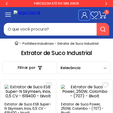
PARCELE EM ATÉ 10X SEM JUROS
0
O que você procura?
Termos mais buscados
Portáteis Industriais
Extrator de Suco Industrial
Geladeira
1
º
Extrator de Suco Industrial
Freezer
2
º
Filtrar por
Relevância
Balança
3
º
Forno
4
º
Fogão Industrial
5
º
Gelopar
6
º
Cervejeira
7
º
Extrator de Suco ESB Super-
Extrator de Suco Power,
N Skymsen, Inox, 0,5 CV -
250W, Colombo - (707) -
Fritadeira
8
º
619400 - bivolt
Bivolt