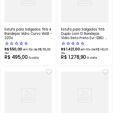
Estufa para Salgados Titã 4
Estufa para Salgados Titã
Bandejas Vidro Curvo W4B -
Dupla com 12 Bandejas
220V
Vidro Reto Preto Evr-12BD -
220V
☆
☆
☆
☆
☆
☆
☆
☆
☆
☆
R$
550
,
00
R$
1
.
421
,
00
em
10
x de
R$
55
,
00
em
10
x de
R$
142
,
10
ou
ou
R$
495
,
00
R$
1
.
278
,
90
à vista
à vista