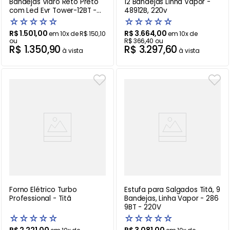
Bandejas Vidro Reto Preto
12 Bandejas Linha Vapor -
com Led Evr Tower-12BT -
48912B, 220v
220V
☆
☆
☆
☆
☆
☆
☆
☆
☆
☆
R$
1
.
501
,
00
R$
3
.
664
,
00
em
10
x de
R$
150
,
10
em
10
x de
ou
R$
366
,
40
ou
R$
1
.
350
,
90
R$
3
.
297
,
60
à vista
à vista
Forno Elétrico Turbo
Estufa para Salgados Titã, 9
Professional - Titã
Bandejas, Linha Vapor - 286
9BT - 220V
☆
☆
☆
☆
☆
☆
☆
☆
☆
☆