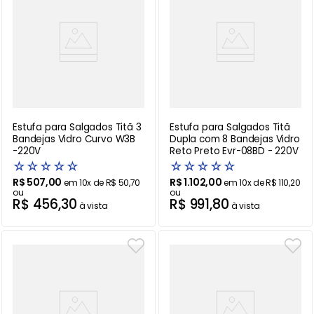
Estufa para Salgados Titã 3
Estufa para Salgados Titã
Bandejas Vidro Curvo W3B
Dupla com 8 Bandejas Vidro
-220V
Reto Preto Evr-08BD - 220V
☆
☆
☆
☆
☆
☆
☆
☆
☆
☆
R$
507
,
00
R$
1
.
102
,
00
em
10
x de
R$
50
,
70
em
10
x de
R$
110
,
20
ou
ou
R$
456
,
30
R$
991
,
80
à vista
à vista