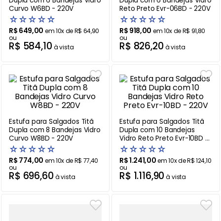
Dupla com 6 Bandejas Vidro
Dupla com 6 Bandejas Vidro
Curvo W6BD - 220V
Reto Preto Evr-06BD - 220V
Balanças
9
º
☆
☆
☆
☆
☆
☆
☆
☆
☆
☆
R$
649
,
00
R$
918
,
00
em
10
x de
R$
64
,
90
em
10
x de
R$
91
,
80
Fogão
10
º
ou
ou
R$
584
,
10
R$
826
,
20
à vista
à vista
Estufa para Salgados Titã
Estufa para Salgados Titã
Dupla com 8 Bandejas Vidro
Dupla com 10 Bandejas
Curvo W8BD - 220V
Vidro Reto Preto Evr-10BD -
220V
☆
☆
☆
☆
☆
☆
☆
☆
☆
☆
R$
774
,
00
R$
1
.
241
,
00
em
10
x de
R$
77
,
40
em
10
x de
R$
124
,
10
ou
ou
R$
696
,
60
R$
1
.
116
,
90
à vista
à vista