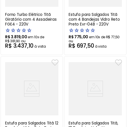
Forno Turbo Elétrico Titã
Estufa para Salgados Titã
Giratório com 4 Assadeiras
com 4 Bandejas Vidro Reto
FGE4 - 220V
Preto Evr-04B - 220V
☆
☆
☆
☆
☆
☆
☆
☆
☆
☆
R$
3
.
819
,
00
R$
775
,
00
em
10
x de
em
10
x de
R$
77
,
50
R$
381
,
90
ou
ou
R$
3
.
437
,
10
R$
697
,
50
à vista
à vista
Estufa para Salgados Titã 12
Estufa para Salgados Titã,