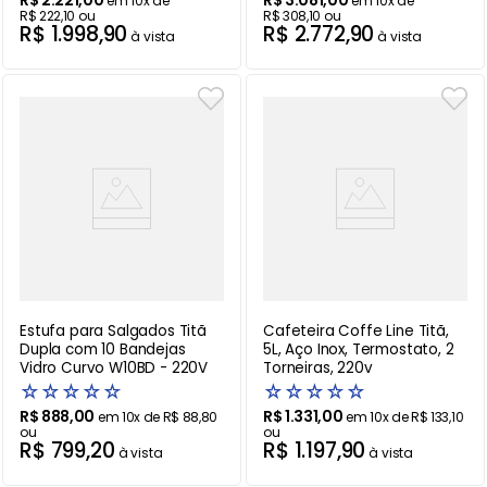
R$
2
.
221
,
00
R$
3
.
081
,
00
em
10
x de
em
10
x de
R$
222
,
10
ou
R$
308
,
10
ou
R$
1
.
998
,
90
R$
2
.
772
,
90
à vista
à vista
Estufa para Salgados Titã
Cafeteira Coffe Line Titã,
Dupla com 10 Bandejas
5L, Aço Inox, Termostato, 2
Vidro Curvo W10BD - 220V
Torneiras, 220v
☆
☆
☆
☆
☆
☆
☆
☆
☆
☆
R$
888
,
00
R$
1
.
331
,
00
em
10
x de
R$
88
,
80
em
10
x de
R$
133
,
10
ou
ou
R$
799
,
20
R$
1
.
197
,
90
à vista
à vista