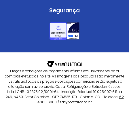
Segurança
Preços e condições de pagamento válidos exclusivamente para
compras efetuadas no site. As imagens dos produtos são meramente
ilustrativas.Todos os preços e condições comerciais estão sujeitos a
alteração sem aviso prévio. Catral Refrigeração e Eletrodomésticos
Ltda. | CNPJ: 02.375.921/0001-64 | Inscrição Estadual: 10.025.007-6 Rua
246, n.450, Setor Coimbra - CEP: 74535-170 - Goiania-GO - Telefone:
62
4008-7000
/
sac@catral.com.br