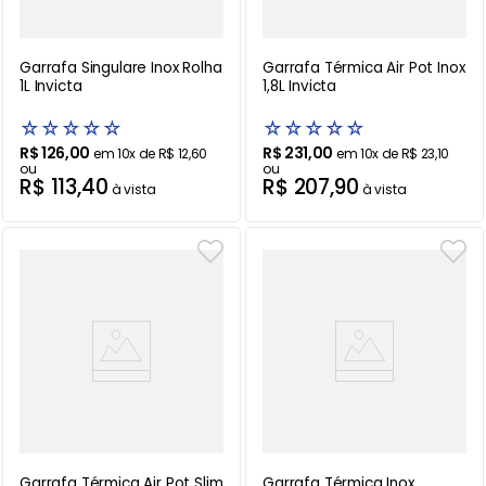
Garrafa Singulare Inox Rolha
Garrafa Térmica Air Pot Inox
1L Invicta
1,8L Invicta
☆
☆
☆
☆
☆
☆
☆
☆
☆
☆
R$
126
,
00
R$
231
,
00
em
10
x de
R$
12
,
60
em
10
x de
R$
23
,
10
ou
ou
R$
113
,
40
R$
207
,
90
à vista
à vista
Garrafa Térmica Air Pot Slim
Garrafa Térmica Inox