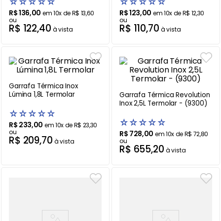
☆
☆
☆
☆
☆
☆
☆
☆
☆
☆
R$
136
,
00
R$
123
,
00
em
10
x de
R$
13
,
60
em
10
x de
R$
12
,
30
Balanças
9
º
ou
ou
R$
122
,
40
R$
110
,
70
à vista
à vista
Fogão
10
º
Garrafa Térmica Inox
Lúmina 1,8L Termolar
Garrafa Térmica Revolution
Inox 2,5L Termolar - (9300)
☆
☆
☆
☆
☆
☆
☆
☆
☆
☆
R$
233
,
00
em
10
x de
R$
23
,
30
ou
R$
728
,
00
em
10
x de
R$
72
,
80
R$
209
,
70
ou
à vista
R$
655
,
20
à vista