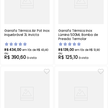
Garrafa Térmica Air Pot Inox
Garrafa Térmica Inox
Inquebrável 3L Invicta
Lúmina 500ML Bomba de
Pressão Termolar
☆
☆
☆
☆
☆
☆
☆
☆
☆
☆
R$
434
,
00
R$
139
,
00
em
10
x de
R$
43
,
40
em
10
x de
R$
13
,
90
ou
ou
R$
390
,
60
R$
125
,
10
à vista
à vista