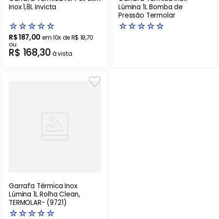
Inox 1,8L Invicta
Lúmina 1L Bomba de
Pressão Termolar
☆
☆
☆
☆
☆
☆
☆
☆
☆
☆
R$
187
,
00
em
10
x de
R$
18
,
70
ou
R$
168
,
30
à vista
Garrafa Térmica Inox
Lúmina 1L Rolha Clean,
TERMOLAR- (9721)
☆
☆
☆
☆
☆