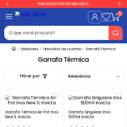
PARCELE EM ATÉ 10X SEM JUROS
0
O que você procura?
Termos mais buscados
Utilidades
Utensílios de cozinha
Garrafa Térmica
Freezer
1
º
Garrafa Térmica
Geladeira
2
º
Filtrar por
Relevância
Balança
3
º
Forno
4
º
Fogão Industrial
5
º
Gelopar
6
º
Garrafa Térmica Air Pot Inox
Garrafa Singulare Inox
Cervejeira
7
º
New 1L Invicta
500ml Invicta
Fritadeira
8
º