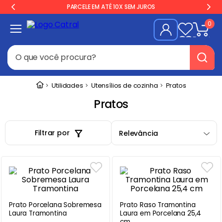
PARCELE EM ATÉ 10X SEM JUROS
0
O que você procura?
Termos mais buscados
Utilidades
Utensílios de cozinha
Pratos
Geladeira
1
º
Pratos
Freezer
2
º
Filtrar por
Relevância
Balança
3
º
Forno
4
º
Fogão Industrial
5
º
Gelopar
6
º
Cervejeira
7
º
Prato Porcelana Sobremesa
Prato Raso Tramontina
Laura Tramontina
Laura em Porcelana 25,4
Fritadeira
8
º
cm