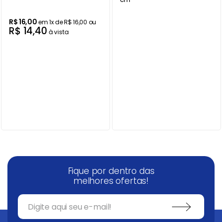
Ar Condicionado
9
º
R$
16
,
00
em
1
x de
R$
16
,
00
ou
R$
14
,
40
à vista
Balanças
10
º
Fique por dentro das
melhores ofertas!