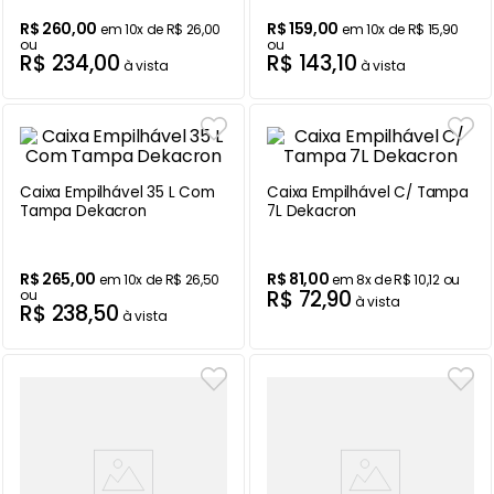
R$
260
,
00
R$
159
,
00
em
10
x de
R$
26
,
00
em
10
x de
R$
15
,
90
Ar Condicionado
9
º
ou
ou
R$
234
,
00
R$
143
,
10
à vista
à vista
Mesa
10
º
Caixa Empilhável 35 L Com
Caixa Empilhável C/ Tampa
Tampa Dekacron
7L Dekacron
R$
265
,
00
R$
81
,
00
em
10
x de
R$
26
,
50
em
8
x de
R$
10
,
12
ou
R$
72
,
90
ou
à vista
R$
238
,
50
à vista