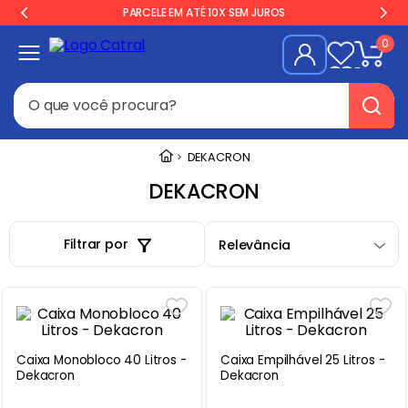
PARCELE EM ATÉ 10X SEM JUROS
0
O que você procura?
Termos mais buscados
DEKACRON
Geladeira
1
º
DEKACRON
Freezer
2
º
Filtrar por
Relevância
Balança
3
º
Forno
4
º
Fogão Industrial
5
º
Gelopar
6
º
Caixa Monobloco 40 Litros -
Caixa Empilhável 25 Litros -
Cervejeira
7
º
Dekacron
Dekacron
Fritadeira
8
º