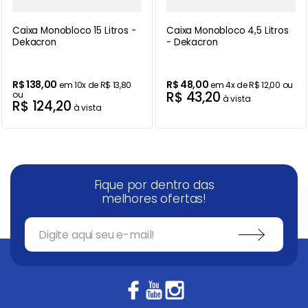
Caixa Monobloco 15 Litros -
Caixa Monobloco 4,5 Litros
Dekacron
- Dekacron
R$
138
,
00
R$
48
,
00
em
10
x de
R$
13
,
80
em
4
x de
R$
12
,
00
ou
R$
43
,
20
ou
à vista
R$
124
,
20
à vista
Fique por dentro das
melhores ofertas!